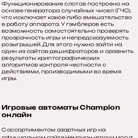
Функционирование слотов построено на
основе генератора случайных чисел (ГЧС),
что исключает какое-либо вмешательство
в работу аппарата. У гэмблеров есть
возможность самостоятельно проверять
прозрачность игры и непредсказуемость
розыгрышей. Для этого нужно зайти на
один из сайтов-дешифраторов и сравнить
результаты криптографических
алгоритмов контроля честности с
действиями, производимыми во время
игры.
Игровые автоматы Champion
онлайн
С ассортиментом азартных игр на
официальном сайте Чемпион игроки могут