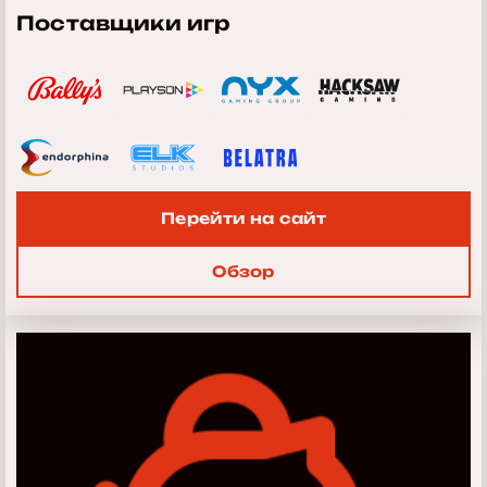
Поставщики игр
Перейти на сайт
Обзор