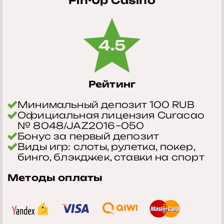
Pin-Up Casino
4.5
Рейтинг
Минимальный депозит 100 RUB
Официальная лицензия Curacao
№ 8048/JAZ2016–050
Бонус за первый депозит
Виды игр: слоты, рулетка, покер,
бинго, блэкджек, ставки на спорт
Методы оплаты