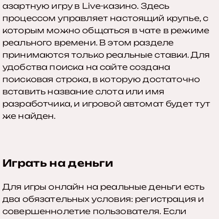
азартную игру в Live-казино. Здесь
процессом управляет настоящий крупье, с
которым можно общаться в чате в режиме
реального времени. В этом разделе
принимаются только реальные ставки. Для
удобства поиска на сайте создана
поисковая строка, в которую достаточно
вставить название слота или имя
разработчика, и игровой автомат будет тут
же найден.
Играть на деньги
Для игры онлайн на реальные деньги есть
два обязательных условия: регистрация и
совершеннолетие пользователя. Если