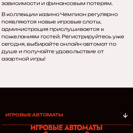
зависимости и финансовым потерям.
В коллекции казино Чемпион регулярно
появляются новые игровые слоты,
администрация прислушивается к
пожеланиям гостей. Регистрируйтесь уже
сегодня, выбирайте онлайн-автомат по
душе и получайте удовольствие от
азартной игры!
ИГРОВЫЕ АВТОМАТЫ