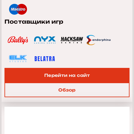
Поставщики игр
Перейти на сайт
Обзор