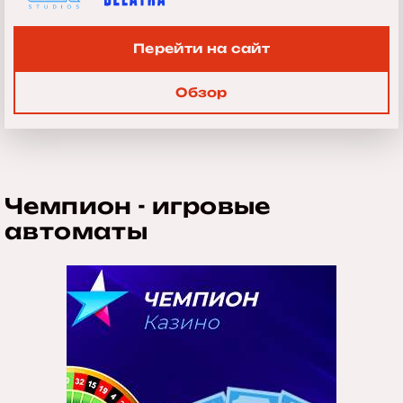
Перейти на сайт
Обзор
Чемпион - игровые
автоматы