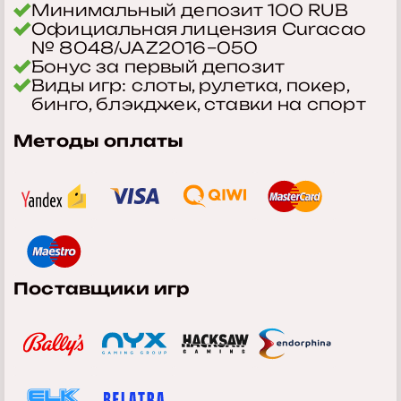
Минимальный депозит 100 RUB
Официальная лицензия Curacao
№ 8048/JAZ2016–050
Бонус за первый депозит
Виды игр: слоты, рулетка, покер,
бинго, блэкджек, ставки на спорт
Методы оплаты
Поставщики игр