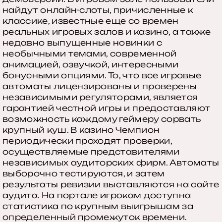
найдут онлайн-слоты, причисленные к
классике, известные еще со времен
реальных игровых залов и казино, а также
недавно выпущенные новинки с
необычными темами, современной
анимацией, озвучкой, интересными
бонусными опциями. То, что все игровые
автоматы лицензированы и проверены
независимыми регуляторами, является
гарантией честной игры и предоставляют
возможность каждому геймеру сорвать
крупный куш. В казино Чемпион
периодически проходят проверки,
осуществляемые представителями
независимых аудиторских фирм. Автоматы
выборочно тестируются, и затем
результаты ревизии выставляются на сайте
аудита. На портале игрокам доступна
статистика по крупным выигрышам за
определенный промежуток времени.